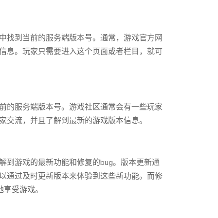
中找到当前的服务端版本号。通常，游戏官方网
信息。玩家只需要进入这个页面或者栏目，就可
前的服务端版本号。游戏社区通常会有一些玩家
家交流，并且了解到最新的游戏版本信息。
解到游戏的最新功能和修复的bug。版本更新通
以通过及时更新版本来体验到这些新功能。而修
地享受游戏。