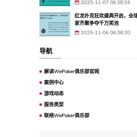
2025-11-07 06:38:34
红龙扑克狂欢盛典开启，全
家齐聚争夺千万奖池
2025-11-06 06:38:20
导航
解读WePoker俱乐部官网
案例中心
游戏动态
服务类型
联络WePoker俱乐部