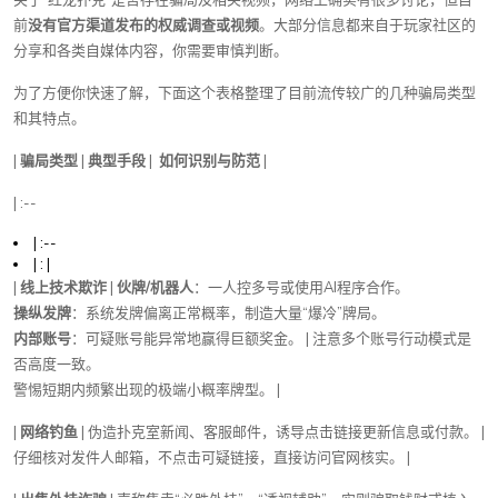
关于“红龙扑克”是否存在骗局及相关视频，网络上确实有很多讨论，但目
前
没有官方渠道发布的权威调查或视频
。大部分信息都来自于玩家社区的
分享和各类自媒体内容，你需要审慎判断。
为了方便你快速了解，下面这个表格整理了目前流传较广的几种骗局类型
和其特点。
|
骗局类型
|
典型手段
| ️
如何识别与防范
|
| :--
| :--
| : |
|
线上技术欺诈
|
伙牌/机器人
：一人控多号或使用AI程序合作。
操纵发牌
：系统发牌偏离正常概率，制造大量“爆冷”牌局。
内部账号
：可疑账号能异常地赢得巨额奖金。 | 注意多个账号行动模式是
否高度一致。
警惕短期内频繁出现的极端小概率牌型。 |
|
网络钓鱼
| 伪造扑克室新闻、客服邮件，诱导点击链接更新信息或付款。 |
仔细核对发件人邮箱，不点击可疑链接，直接访问官网核实。 |