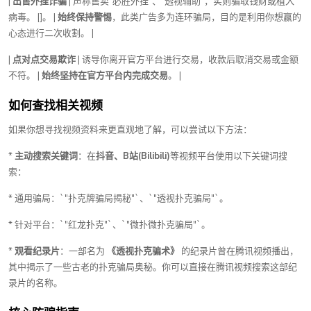
|
出售外挂诈骗
| 声称售卖“必胜外挂”、“透视辅助”，实则骗取钱财或植入
病毒。 |]。 |
始终保持警惕
，此类广告多为连环骗局，目的是利用你想赢的
心态进行二次收割。 |
|
点对点交易欺诈
| 诱导你离开官方平台进行交易，收款后取消交易或金额
不符。 |
始终坚持在官方平台内完成交易
。 |
如何查找相关视频
如果你想寻找视频资料来更直观地了解，可以尝试以下方法：
*
主动搜索关键词
：在
抖音、B站(Bilibili)
等视频平台使用以下关键词搜
索：
* 通用骗局：`"扑克牌骗局揭秘"`、`"透视扑克骗局"`。
* 针对平台：`"红龙扑克"`、`"微扑微扑克骗局"`。
*
观看纪录片
：一部名为
《透视扑克骗术》
的纪录片曾在腾讯视频播出，
其中揭示了一些古老的扑克骗局奥秘。你可以直接在腾讯视频搜索这部纪
录片的名称。