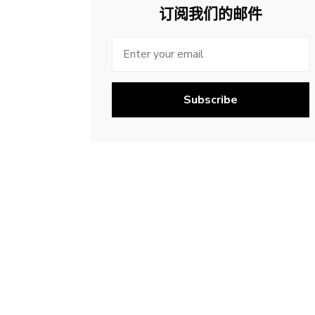
订阅我们的邮件
Subscribe