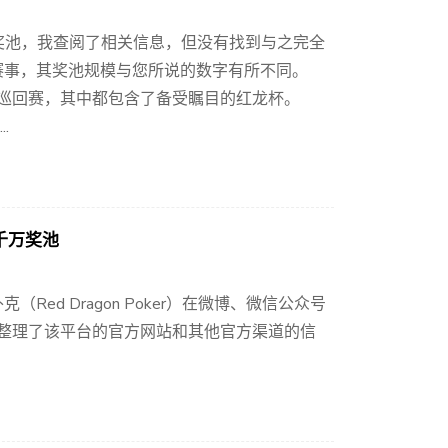
元奖池，我查阅了相关信息，但没有找到与之完全
赛事，其奖池规模与您所说的数字有所不同。
克巡回赛，其中都包含了备受瞩目的红龙杯。
.
千万奖池
ed Dragon Poker）在微博、微信公众号
为您整理了该平台的官方网站和其他官方渠道的信