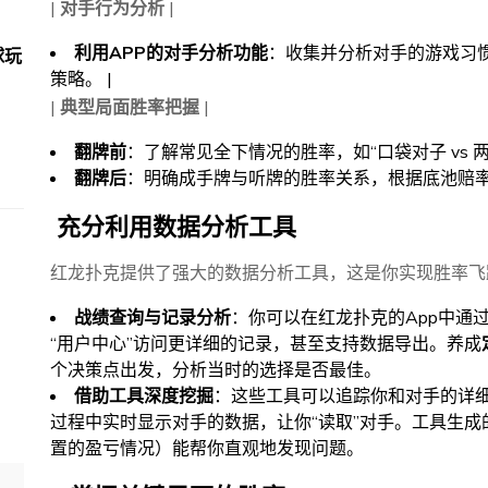
|
对手行为分析
|
利用APP的对手分析功能
：收集并分析对手的游戏习
球玩
策略。 |
|
典型局面胜率把握
|
翻牌前
：了解常见全下情况的胜率，如“口袋对子 vs 
翻牌后
：明确成手牌与听牌的胜率关系，根据底池赔率
️ 充分利用数据分析工具
红龙扑克提供了强大的数据分析工具，这是你实现胜率飞跃
战绩查询与记录分析
：你可以在红龙扑克的App中通过
“用户中心”访问更详细的记录，甚至支持数据导出。养成
个决策点出发，分析当时的选择是否最佳。
借助工具深度挖掘
：这些工具可以追踪你和对手的详
过程中实时显示对手的数据，让你“读取”对手。工具生成
置的盈亏情况）能帮你直观地发现问题。