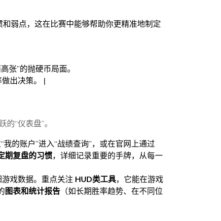
惯和弱点，这在比赛中能够帮助你更精准地制定
两高张”的抛硬币局面。
做出决策。 |
的“仪表盘”。
“我的账户”进入“战绩查询”，或在官网上通过
定期复盘的习惯
，详细记录重要的手牌，从每一
细游戏数据。重点关注
HUD类工具
，它能在游戏
的
图表和统计报告
（如长期胜率趋势、在不同位