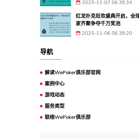
2025-11-07 06:38:34
红龙扑克狂欢盛典开启，全
家齐聚争夺千万奖池
2025-11-06 06:38:20
导航
解读WePoker俱乐部官网
案例中心
游戏动态
服务类型
联络WePoker俱乐部