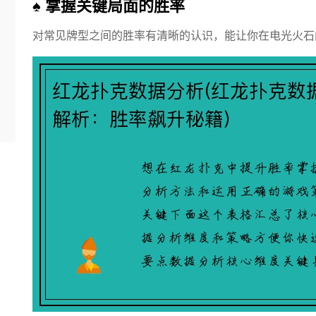
♠️ 掌握关键局面的胜率
对常见牌型之间的胜率有清晰的认识，能让你在电光火石