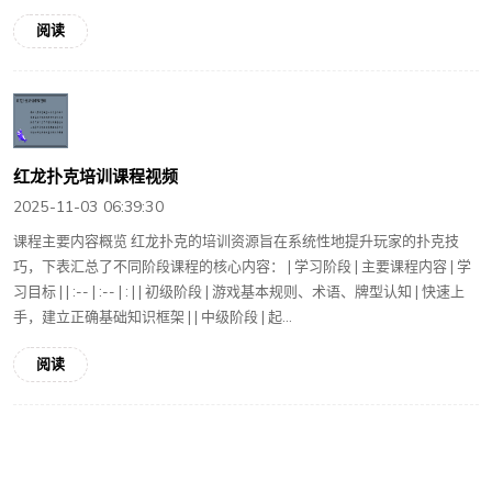
阅读
红龙扑克培训课程视频
2025-11-03 06:39:30
课程主要内容概览 红龙扑克的培训资源旨在系统性地提升玩家的扑克技
巧，下表汇总了不同阶段课程的核心内容： | 学习阶段 | 主要课程内容 | 学
习目标 | | :-- | :-- | : | | 初级阶段 | 游戏基本规则、术语、牌型认知 | 快速上
手，建立正确基础知识框架 | | 中级阶段 | 起...
阅读