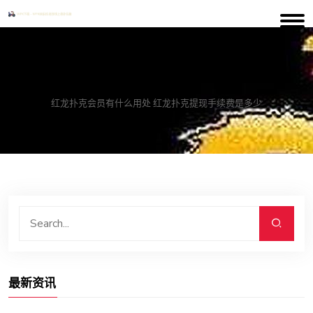
案例中心
红龙扑克会员有什么用处 红龙扑克提现手续费是多少
最新资讯