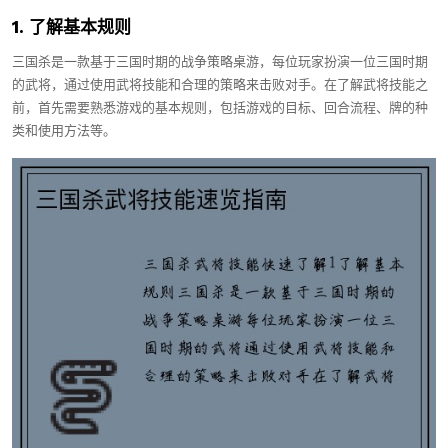
1. 了解基本规则
三国杀是一款基于三国时期的战争策略桌游，每位玩家扮演一位三国时期
的武将，通过使用武将技能和合理的策略来击败对手。在了解武将技能之
前，首先需要熟悉游戏的基本规则，包括游戏的目标、回合流程、牌的种
类和使用方法等。