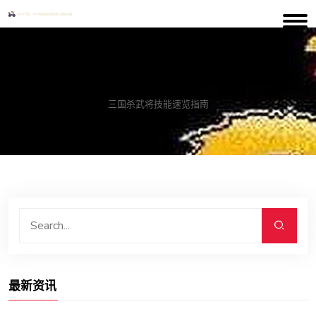
案例中心
三国杀武将技能速览指南
最新资讯