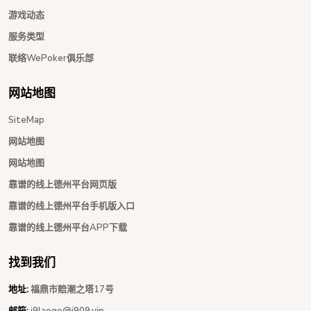
游戏动态
服务类型
联络WePoker俱乐部
网站地图
SiteMap
网站地图
网站地图
靠谱的线上德州平台网页版
靠谱的线上德州平台手机版入口
靠谱的线上德州平台APP下载
找到我们
地址:
福鼎市赔潮之塔17号