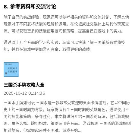
8. 参考资料和交流讨论
除了自己的实战经验，玩家还可以参考相关的资料和交流讨论，了解其他
玩家对于不同武将技能的理解和运用。在论坛或社交媒体上与其他玩家交
流，可以获取更多的技能使用技巧和策略，提高自己在游戏中的实力。
通过以上几个方面的学习和实践，玩家可以快速了解三国杀所有武将技
能，并且在游戏中更加游刃有余，取得更好的战绩。
三国杀手牌攻略大全
2025-10-12 01:14:36
三国杀手牌如何玩 三国杀是一款非常受欢迎的桌面卡牌游戏，它以中国历
史上的三国时期为背景，玩家扮演各个三国时期的英雄角色，通过使用不
同的技能和策略，争夺胜利。本文将详细介绍三国杀的玩法，包括游戏规
则、角色选择、牌组构建、策略运用等方面。 游戏规则 三国杀的游戏规则
相对复杂，但掌握起来并不困难。游戏开始...