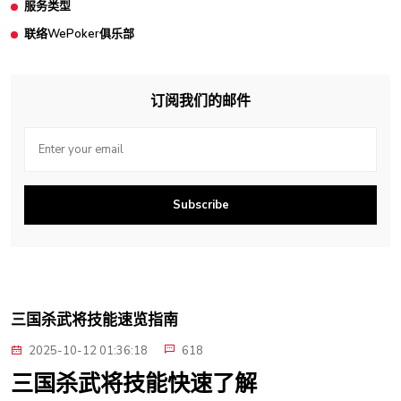
服务类型
联络WePoker俱乐部
订阅我们的邮件
Subscribe
三国杀武将技能速览指南
2025-10-12 01:36:18
618
三国杀武将技能快速了解