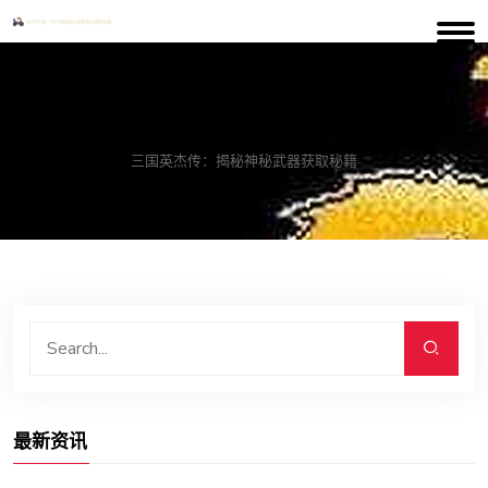
案例中心
三国英杰传：揭秘神秘武器获取秘籍
最新资讯