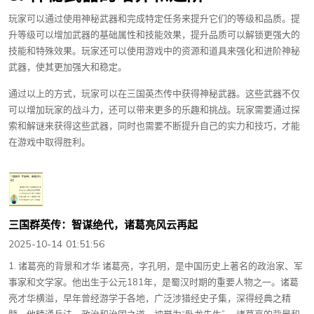
玩家可以通过使用神秘武器和完成特定任务来提升它们的等级和品质。提
升等级可以增加武器的基础属性和技能效果，提升品质可以解锁更强大的
技能和特殊效果。玩家还可以使用游戏中的资源和道具来强化和进阶神秘
武器，使其更加强大和稳定。
通过以上的方式，玩家可以在三国英杰传中获得神秘武器。这些武器不仅
可以增加玩家的战斗力，还可以带来更多的乐趣和挑战。玩家需要通过探
索和解谜来获得这些武器，同时也需要不断提升自己的实力和技巧，才能
在游戏中取得胜利。
三国群英传：智谋绝代，诸葛亮风云再起
2025-10-14 01:51:56
1. 诸葛亮的背景和才华 诸葛亮，字孔明，是中国历史上著名的政治家、军
事家和文学家。他出生于公元181年，是蜀汉时期的重要人物之一。诸葛
亮才华横溢，早年曾经游学于各地，广泛涉猎经史子集，深得经典之精