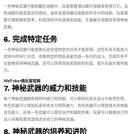
一些神秘武器可能隐藏在谜题中，玩家需要通过解开谜题来获得它们。这
些谜题可能是复杂的密码、迷宫或者隐藏在图案和符号中的线索。玩家需
要仔细观察和思考，利用游戏中的道具和技能，才能解开谜题并获得神秘
武器。
6. 完成特定任务
一些神秘武器可能需要玩家完成特定的任务才能获得。这些任务可能是与
游戏中的NPC对话、收集特定的物品或者完成一系列的战斗。完成任务不
仅能够获得神秘武器，还可以获得其他奖励和经验值，提升玩家的角色能
力。
WePoker俱乐部官网
7. 神秘武器的威力和技能
每个神秘武器都有独特的威力和技能，可以帮助玩家在战斗中取得优势。
有些武器可以增加玩家的攻击力和防御力，有些武器可以释放强大的技能
攻击敌人，还有一些武器可以提供治疗和辅助效果。玩家可以根据自己的
战斗风格和需求选择适合自己的神秘武器。
8. 神秘武器的培养和进阶